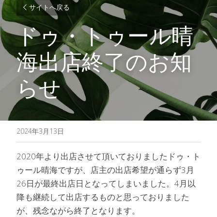
サイトへ戻る
ドゥ・トゥール晴
海出店終了のお知
らせ
2024年3月13日
2020年より出店させて頂いておりましたドゥ・ト
ゥール晴海ですが、店主の出店希望が通らず3月
26日が最終出店日となってしまいました。4月以
降も継続して出店するものと思っておりました
が、残念ながら終了となります。