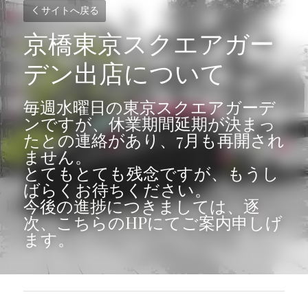
サイトへ戻る
京橋東京スクエアガー
デン出店について
毎週水曜日の東京スクエアガーデ
ンですが、休業期間延期が決まっ
たとの連絡があり、7月も再開され
ません。
とてもとても残念ですが、もうし
ばらくお待ちください。
今後の進捗につきましては、逐
次、こちらのHPにてご案内申しげ
ます。